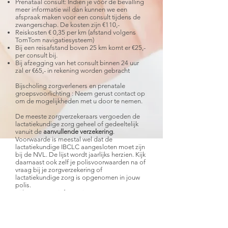
Prenataal consult: Indien je vóór de bevalling
meer informatie wil dan kunnen we een
afspraak maken voor een consult tijdens de
zwangerschap. De kosten zijn €110,-
Reiskosten € 0,35 per km (afstand volgens
TomTom navigatiesysteem)
Bij een reisafstand boven 25 km komt er €25,-
per consult bij.
Bij afzegging van het consult binnen 24 uur
zal er €65,- in rekening worden gebracht
Bijscholing zorgverleners en prenatale
groepsvoorlichting : Neem gerust contact op
om de mogelijkheden met u door te nemen.
De meeste zorgverzekeraars vergoeden de
lactatiekundige zorg geheel of gedeeltelijk
vanuit de
aanvullende verzekering
.
Voorwaarde is meestal wel dat de
lactatiekundige IBCLC aangesloten moet zijn
bij de NVL. De lijst wordt jaarlijks herzien. Kijk
daarnaast ook zelf je polisvoorwaarden na of
vraag bij je zorgverzekering of
lactatiekundige zorg is opgenomen in jouw
polis.
Kijk voor meer informatie
op
www.nvlborstvoeding.nl
Het eigen risico is
niet
van toepassing in de
tarieven van lactatiekundige zorg.