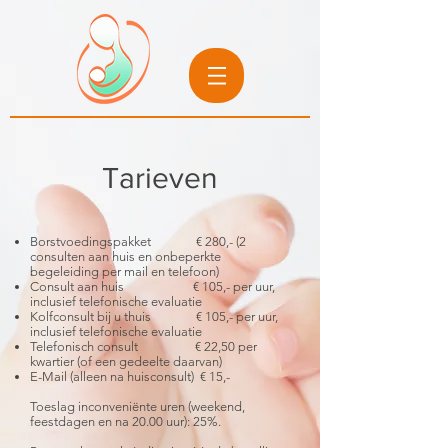
Tarieven
Borstvoedingspakket € 280,- (2
consulten aan huis en onbeperkte
begeleiding per mail en telefoon)
Consult aan huis € 105,- per uur,
inclusief telefonische evaluatie
Kolfconsult bij u thuis € 105,- per uur,
inclusief telefonische evaluatie
Telefonisch consult € 22,50 per
kwartier (of een gedeelte daarvan)
E-Mail (alleen na huisconsult) € 15,-
Toeslag inconveniënte uren (weekend,
feestdagen en na 20.00 uur): 25%.