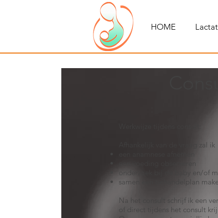
HOME
Lacta
Consu
Werkwijze tijdens consult:
Afhankelijk van de vraag zal ik
een anamnese afnemen
een voeding observeren
onderzoek bij de baby en/of 
samen een behandelplan maken 
Na het consult schrijf ik een ve
of direct tijdens het consult krij