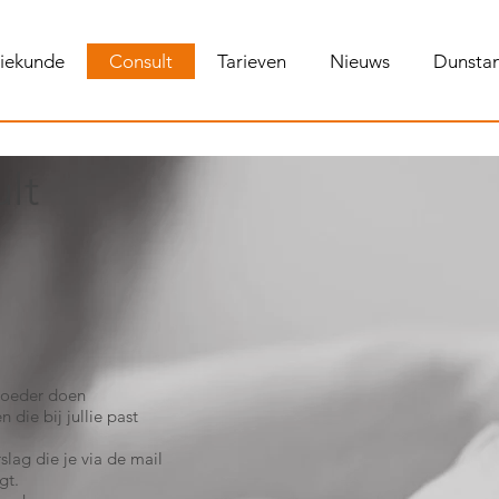
tiekunde
Consult
Tarieven
Nieuws
Dunstan
lt
moeder doen
die bij jullie past
rslag die je via de mail
gt.