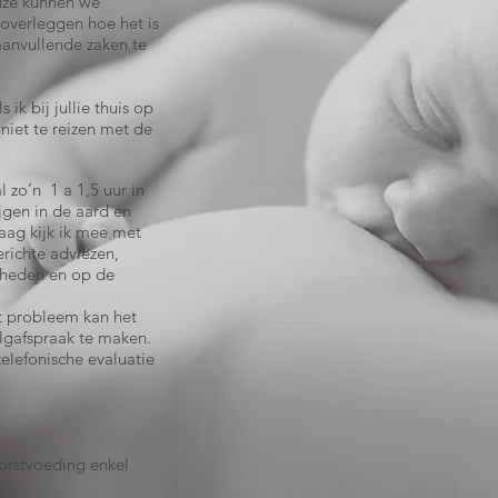
uze kunnen we
overleggen hoe het is
anvullende zaken te
s ik bij jullie thuis op
niet te reizen met de
l zo’n 1 a 1,5 uur in
ijgen in de aard en
aag kijk ik mee met
richte adviezen,
heden en op de
et probleem kan het
lgafspraak te maken.
telefonische evaluatie
orstvoeding enkel