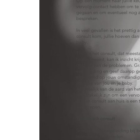
Op een moment naar jullie ke
vervolg-contact hebben om te 
gegaan en om eventueel nog a
bespreken.
In veel gevallen is het prettig al
consult kom, jullie hoeven dan 
baby.
Tijdens het consult, dat meesta
beslag neemt, kan ik inzicht kr
oorzaak van de problemen. Gr
een voeding en geef daarop ge
afgestemd op jouw omstandig
conditie van jou en je baby.
Afhankelijk van de aard van h
noodzakelijk zijn om een vervo
Bij een consult aan huis is een 
inbegrepen.
Telefonisch consult
Soms kan de begeleiding bij b
telefonisch geschieden.